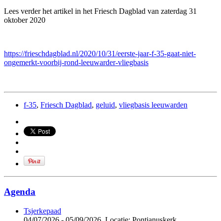
Lees verder het artikel in het Friesch Dagblad van zaterdag 31
oktober 2020
https://frieschdagblad.nl/2020/10/31/eerste-jaar-f-35-gaat-niet-
ongemerkt-voorbij-rond-leeuwarder-vliegbasis
f-35
,
Friesch Dagblad
,
geluid
,
vliegbasis leeuwarden
Agenda
Tsjerkepaad
04/07/2026 - 05/09/2026,
Locatie: Pontianuskerk