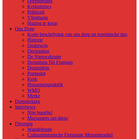
Dorpsbelang
Kerknieuws
Prikbord
Vliegbasis
Huizen te koop
Ons Dorp
Korte beschrijving van ons dorp en toeristische tips
Historie
Onderwijs
Deelstation
De Nieuwskruier
Dorpshuis Nij Franjum
Dorpsplein
Poptaslot
Kerk
Huisartsenpraktijk
WMO
Merke
Dorpsbelang
Interviews
Nije buorlju!
Marsumers om útens
Diversen
Wandelroute
Cultuurhistorische Fietsroute Menameradiel