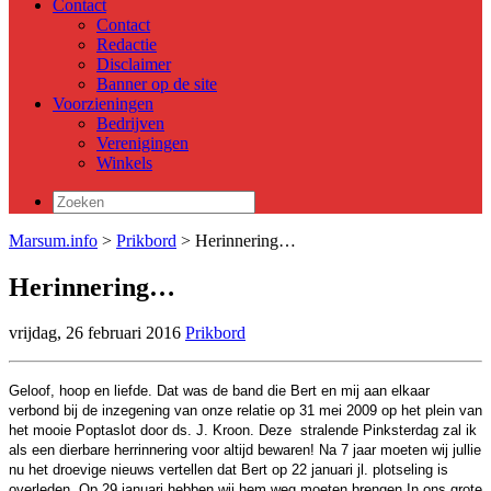
Contact
Contact
Redactie
Disclaimer
Banner op de site
Voorzieningen
Bedrijven
Verenigingen
Winkels
Zoeken
naar:
Marsum.info
>
Prikbord
> Herinnering…
Herinnering…
vrijdag, 26 februari 2016
Prikbord
Geloof, hoop en liefde. Dat was de band die Bert en mij aan elkaar
verbond bij de inzegening van onze relatie op 31 mei 2009 op het plein van
het mooie Poptaslot door ds. J. Kroon. Deze stralende Pinksterdag zal ik
als een dierbare herrinnering voor altijd bewaren! Na 7 jaar moeten wij jullie
nu het droevige nieuws vertellen dat Bert op 22 januari jl. plotseling is
overleden. Op 29 januari hebben wij hem weg moeten brengen.In ons grote