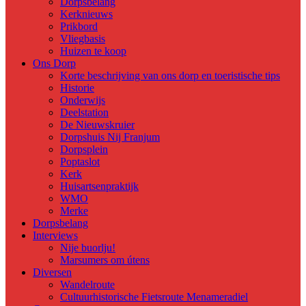
Dorpsbelang
Kerknieuws
Prikbord
Vliegbasis
Huizen te koop
Ons Dorp
Korte beschrijving van ons dorp en toeristische tips
Historie
Onderwijs
Deelstation
De Nieuwskruier
Dorpshuis Nij Franjum
Dorpsplein
Poptaslot
Kerk
Huisartsenpraktijk
WMO
Merke
Dorpsbelang
Interviews
Nije buorlju!
Marsumers om útens
Diversen
Wandelroute
Cultuurhistorische Fietsroute Menameradiel