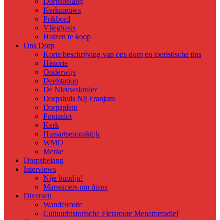
Dorpsbelang
Kerknieuws
Prikbord
Vliegbasis
Huizen te koop
Ons Dorp
Korte beschrijving van ons dorp en toeristische tips
Historie
Onderwijs
Deelstation
De Nieuwskruier
Dorpshuis Nij Franjum
Dorpsplein
Poptaslot
Kerk
Huisartsenpraktijk
WMO
Merke
Dorpsbelang
Interviews
Nije buorlju!
Marsumers om útens
Diversen
Wandelroute
Cultuurhistorische Fietsroute Menameradiel