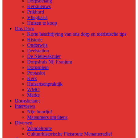
Dorpsbelang
Kerknieuws
Prikbord
Vliegbasis
Huizen te koop
Ons Dorp
Korte beschrijving van ons dorp en toeristische tips
Historie
Onderwijs
Deelstation
De Nieuwskruier
Dorpshuis Nij Franjum
Dorpsplein
Poptaslot
Kerk
Huisartsenpraktijk
WMO
Merke
Dorpsbelang
Interviews
Nije buorlju!
Marsumers om útens
Diversen
Wandelroute
Cultuurhistorische Fietsroute Menameradiel