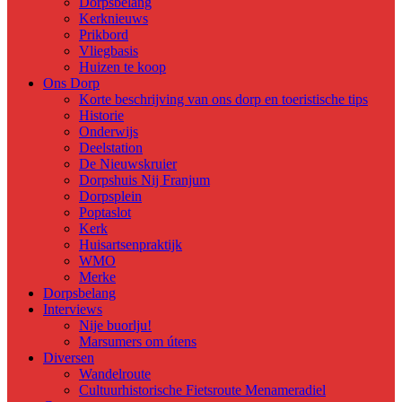
Dorpsbelang
Kerknieuws
Prikbord
Vliegbasis
Huizen te koop
Ons Dorp
Korte beschrijving van ons dorp en toeristische tips
Historie
Onderwijs
Deelstation
De Nieuwskruier
Dorpshuis Nij Franjum
Dorpsplein
Poptaslot
Kerk
Huisartsenpraktijk
WMO
Merke
Dorpsbelang
Interviews
Nije buorlju!
Marsumers om útens
Diversen
Wandelroute
Cultuurhistorische Fietsroute Menameradiel