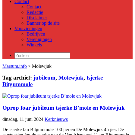
Contact
Contact
Redactie
Disclaimer
Banner op de site
Voorzieningen
Bedrijven
Verenigingen
Winkels
Zoeken
naar:
Marsum.info
> Molewjuk
Tag archief:
jubileum
,
Molewjuk
,
tsjerke
Bitgummole
Oprop foar jubileum tsjerke B’mole en Molewjuk
dinsdag, 11 juni 2024
Kerknieuws
De tsjerke fan Bitgummole 100 jier en De Molewjuk 45 jier. De
earste stien fan de tsjerke oan de Van Aismawei 11 yn Bitgummole